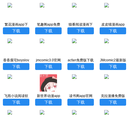
繁花漫画app下
笔趣阁app免费
猫番阅读漫画下
皮皮喵漫画app
载官方免费版
版
载官方正版
官方下载
下载
下载
下载
下载
香香腐宅boyslov
jmcomic3.0官网
acfan免费版下载
JMcomic2最新版
e下载正版官网版
下载
安装
下载
下载
下载
下载
下载
飞雨小说阅读软
新世界动漫app
读书阁app官网
克拉漫播免费版
件
下载正版最新版
下载最新版本
下载安装手机版
下载
下载
下载
下载