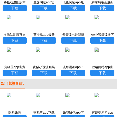
稀饭动漫旧版本
星影阅读app官
飞鱼阅读app最
新喵呜漫画最新
下载
网正版入口
新版本
版
下载
下载
下载
下载
次元站动漫官方
蓝漫岛app最新
天天读书最新版
AA小说阅读器下
版APP下载
版
本
载手机版
下载
下载
下载
下载
兔绘屋app官方
夜猫小说漫画纯
漫单漫画app下
巴哈姆特app官
版下载
净版
载免费手机版
方下载
下载
下载
下载
下载
猜您喜欢:
欧易钱包
交易所app下载
钱能钱包app下
芝麻交易所app