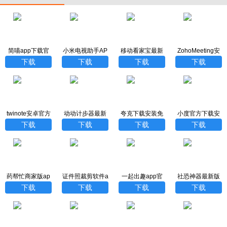
简喵app下载官
小米电视助手AP
移动看家宝最新
ZohoMeeting安
网
P最新版
版
卓版
下载
下载
下载
下载
twinote安卓官方
动动计步器最新
夸克下载安装免
小度官方下载安
版下载安装
版下载
费版
装最新版
下载
下载
下载
下载
药帮忙商家版ap
证件照裁剪软件a
一起出趣app官
社恐神器最新版
p下载
pp
方版
本
下载
下载
下载
下载