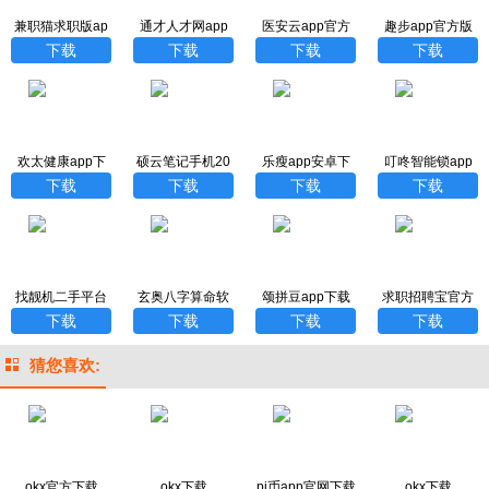
兼职猫求职版ap
通才人才网app
医安云app官方
趣步app官方版
p
下载最新版
下载
下载最新版
下载
下载
下载
下载
欢太健康app下
硕云笔记手机20
乐瘦app安卓下
叮咚智能锁app
载官方版
23最新版
载官网
安卓版
下载
下载
下载
下载
找靓机二手平台
玄奥八字算命软
颂拼豆app下载
求职招聘宝官方
官网下载安装
件下载
安装免费
版下载
下载
下载
下载
下载
猜您喜欢:
okx官方下载
okx下载
pi币app官网下载
okx下载