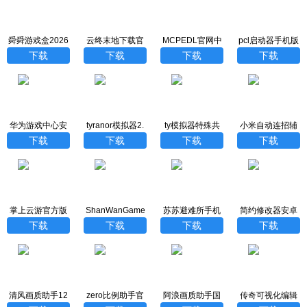
舜舜游戏盒2026
云终末地下载官
MCPEDL官网中
pcl启动器手机版
最新版
方最新版
文汉化版
下载
下载
下载
下载
下载
华为游戏中心安
tyranor模拟器2.
ty模拟器特殊共
小米自动连招辅
装
3.3版
存版
助器最新版
下载
下载
下载
下载
掌上云游官方版
ShanWanGame
苏苏避难所手机
简约修改器安卓
pad安卓版
正版
下载最新版
下载
下载
下载
下载
清风画质助手12
zero比例助手官
阿浪画质助手国
传奇可视化编辑