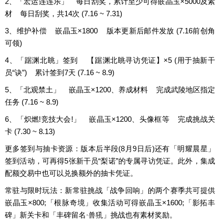
2、「宏运连连乐」 每日刮奖，累计至少可得嵌晶玉×5000及素
材 每日刮奖，共14次 (7.16 ~ 7.31)
3、维护补偿 嵌晶玉×1800 版本更新后邮件发放 (7.16前创角
可领)
4、「踞渊北眺」签到 【踞渊北眺寻访凭证】×5 (用于抽新干
员“诀”) 累计签到7天 (7.16 ~ 8.9)
5、「北观禁土」 嵌晶玉×1200、养成材料 完成武陵地区指定
任务 (7.16 ~ 8.9)
6、「炽燃!竞技大会!」 嵌晶玉×1200、头像框等 完成挑战关
卡 (7.30 ~ 8.13)
更多签到与抽卡资源：版本后半段(8月9日后)还有「明耀晨星」
签到活动，可再得5张新干员“梨诺”的专属寻访凭证。此外，集成
配额交易中也可以兑换额外的抽卡凭证。
常驻与限时玩法：新常驻挑战「战争回响」的两个赛季共可提供
嵌晶玉×800;「根脉奇境」收集活动可得嵌晶玉×1600;「影拓丰
碑」新关卡和「丰碑留名·兽犼」挑战也有素材奖励。