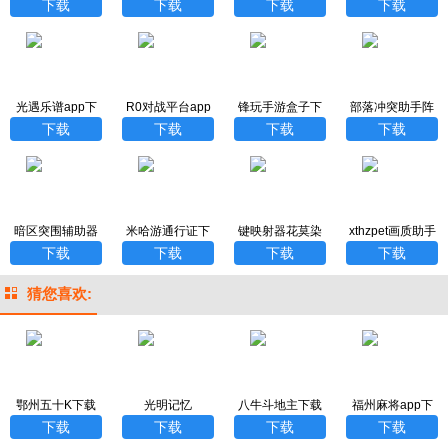
0帧下载
方版
际服免费官方下
器手机版
下载
下载
下载
下载
载安装
光遇乐谱app下
R0对战平台app
锋玩手游盒子下
部落冲突助手阵
载最新版
官方下载
载
型复制软件
下载
下载
下载
下载
暗区突围辅助器
米哈游通行证下
键映射器花莫染
xthzpet画质助手
免费绿色版
载安装最新版
汉化版
120帧
下载
下载
下载
下载
猜您喜欢:
鄂州五十K下载
光明记忆
八牛斗地主下载
福州麻将app下
载
下载
下载
下载
下载