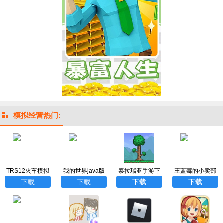
模拟经营热门:
TRS12火车模拟
我的世界java版
泰拉瑞亚手游下
王蓝莓的小卖部
器官方版
正版下载自带凋
载免费中文最新
最新版
下载
下载
下载
下载
零风暴模组
版