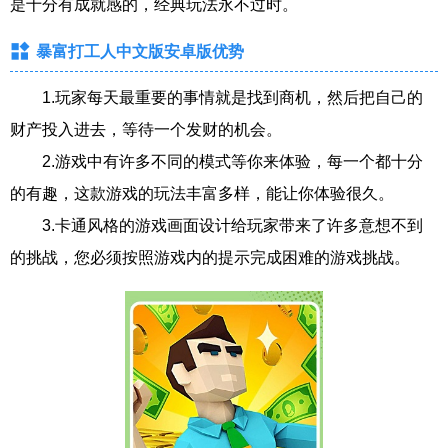
是十分有成就感的，经典玩法永不过时。
暴富打工人中文版安卓版优势
1.玩家每天最重要的事情就是找到商机，然后把自己的
财产投入进去，等待一个发财的机会。
2.游戏中有许多不同的模式等你来体验，每一个都十分
的有趣，这款游戏的玩法丰富多样，能让你体验很久。
3.卡通风格的游戏画面设计给玩家带来了许多意想不到
的挑战，您必须按照游戏内的提示完成困难的游戏挑战。