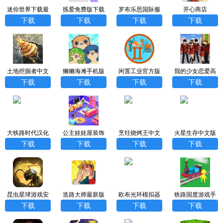
迷你世界下载最
拣爱免费版下载
罗布乐思国际服
开心商店
新版本2024版
中文版
下载
下载
下载
下载
土地挖掘者中文
獭獭海滩手机版
闲置工业官方版
我的少女恋爱高
版(GroundDrille
游戏(Otter Ocea
校免费版
下载
下载
下载
下载
r)
n)
大铁路时代汉化
公主娃娃屋装饰
烹饪烧烤王中文
火星生存中文版
版
大改造安卓版
版
下载
下载
下载
下载
下载
昆虫星球游戏安
造路大师最新版
欧布光环模拟器
铁路国度游戏手
卓版
本
中文版
机版
下载
下载
下载
下载