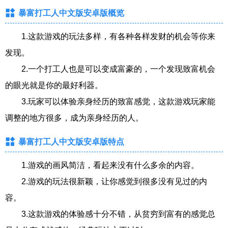
暴富打工人中文版安卓版概览
1.这款游戏的玩法多样，有各种各样发财的机会等你来
发现。
2.一个打工人也是可以变成富豪的，一个发现致富机会
的眼光就是你的最好利器。
3.玩家可以体验亲身经历的致富感觉，这款游戏玩家能
调整的地方很多，成为亲身经历的人。
暴富打工人中文版安卓版特点
1.游戏的画风简洁，看起来没有什么多余的内容。
2.游戏的玩法很新颖，让你感觉到很多没有见过的内
容。
3.这款游戏的体验感十分不错，从贫穷到富有的感觉总