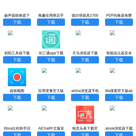
扬声器助推器下
唯趣应用商店手
德尔塔面具2700
PDF转换器免费
载安卓版
表版
1最新版
版
下载
下载
下载
下载
初阳工具箱下载
剑三通app下载
天马浏览器下载
智能连点器安卓
官方手机版
安卓版
安装
版
下载
下载
下载
下载
超级截图
应用变量官方版
aloha浏览器手机
tita搜索官方版ap
下载安装最新版
版官网版下载
p下载
下载
下载
下载
下载
Xbox比价助手旧
AIChat中文版安
电竞头条下载官
alook浏览器下载
版本下载
卓版
网最新版本安装
手表版
下载
下载
下载
下载