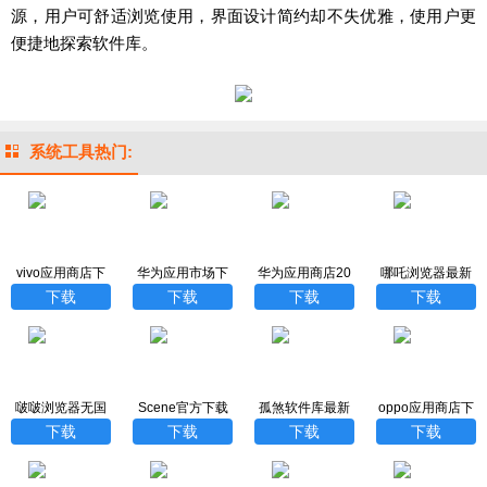
源，用户可舒适浏览使用，界面设计简约却不失优雅，使用户更
便捷地探索软件库。
系统工具热门:
vivo应用商店下
华为应用市场下
华为应用商店20
哪吒浏览器最新
载安装app
载安装正版
26最新版
版
下载
下载
下载
下载
啵啵浏览器无国
Scene官方下载
孤煞软件库最新
oppo应用商店下
界全球通下载
最新版
版
载官方app
下载
下载
下载
下载