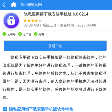
5566安卓网
隐私应用锁下载安装手机版 6.0.0214
35.86 MB
|
系统工具
|
更新时间：2026-08-06
无病毒
无广告
免费
普通下载
隐私应用锁下载安装手机版是一款隐私保密软件，他的
出现就是为了帮你更好的进行隐私管理，一键将你的图片视
频进行加密处理，免除你的后顾之忧，从此不再害怕隐私泄
露的问题，因为没有密码，别人拿到你的手机也无法对其进
行操作，是一款实用的软件。感兴趣的朋友可以进行下载体
验。
隐私应用锁下载安装手机版软件特色