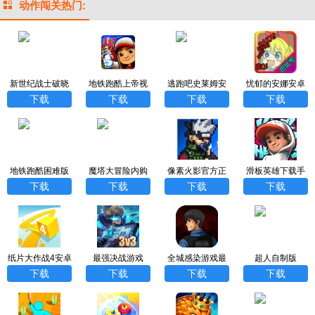
动作闯关热门:
新世纪战士破晓
地铁跑酷上帝视
逃跑吧史莱姆安
忧郁的安娜安卓
破下载正版
角版免费
卓版
汉化版
下载
下载
下载
下载
地铁跑酷困难版
魔塔大冒险内购
像素火影官方正
滑板英雄下载手
版
版
机版中文版免费
下载
下载
下载
下载
安装
纸片大作战4安卓
最强决战游戏
全城感染游戏最
超人自制版
2023最新版免费
新安卓
下载
下载
下载
下载