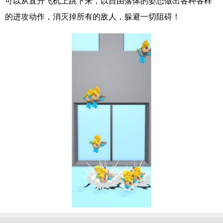
可以从直升飞机上跳下来，以自由落体的姿态做出各种各样
的进攻动作，消灭掉所有的敌人，躲避一切阻碍！