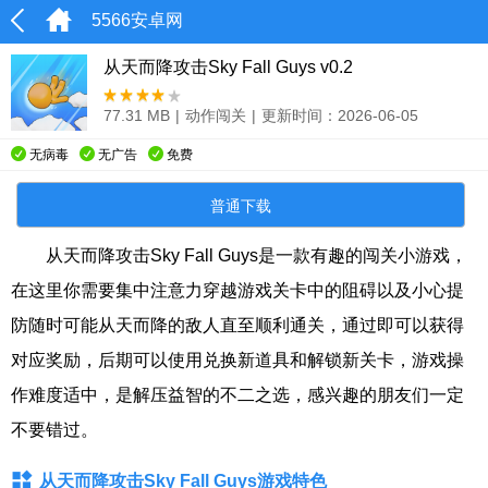
5566安卓网
从天而降攻击Sky Fall Guys v0.2
77.31 MB
|
动作闯关
|
更新时间：2026-06-05
无病毒
无广告
免费
普通下载
从天而降攻击Sky Fall Guys是一款有趣的闯关小游戏，
在这里你需要集中注意力穿越游戏关卡中的阻碍以及小心提
防随时可能从天而降的敌人直至顺利通关，通过即可以获得
对应奖励，后期可以使用兑换新道具和解锁新关卡，游戏操
作难度适中，是解压益智的不二之选，感兴趣的朋友们一定
不要错过。
从天而降攻击Sky Fall Guys游戏特色