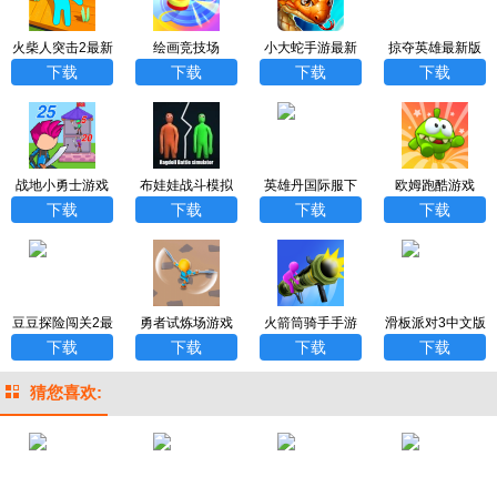
火柴人突击2最新
绘画竞技场
小大蛇手游最新
掠夺英雄最新版
版中文版
版
下载
下载
下载
下载
战地小勇士游戏
布娃娃战斗模拟
英雄丹国际服下
欧姆跑酷游戏
安卓版
器2中文版下载安
载中文版
下载
下载
下载
下载
装
豆豆探险闯关2最
勇者试炼场游戏
火箭筒骑手手游
滑板派对3中文版
新版
官方版
最新版
下载
下载
下载
下载
猜您喜欢: