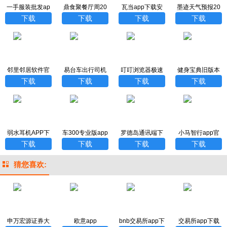
一手服装批发ap
鼎食聚餐厅周20
瓦当app下载安
墨迹天气预报20
p下载安装手机版
23
卓版
26免费下载
下载
下载
下载
下载
邻里邻居软件官
易台车出行司机
叮叮浏览器极速
健身宝典旧版本
方版
端最新版
版安卓版
下载
下载
下载
下载
下载
弱水耳机APP下
车300专业版app
罗德岛通讯端下
小马智行app官
载
官方免费版
载手机版
方下载
下载
下载
下载
下载
猜您喜欢:
申万宏源证券大
欧意app
bnb交易所app下
交易所app下载