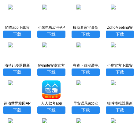
简喵app下载官
小米电视助手AP
移动看家宝最新
ZohoMeeting安
网
P最新版
版
卓版
下载
下载
下载
下载
动动计步器最新
twinote安卓官方
夸克下载安装免
小度官方下载安
版下载
版下载安装
费版
装最新版
下载
下载
下载
下载
运动世界校园AP
人人驾考app
早安语录app安
猫叫模拟器最新
P
卓下载最新版
版
下载
下载
下载
下载