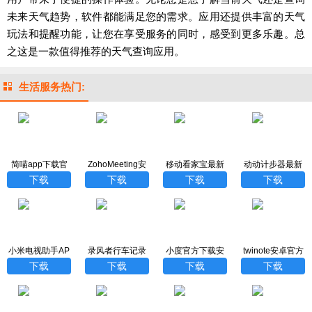
未来天气趋势，软件都能满足您的需求。应用还提供丰富的天气
玩法和提醒功能，让您在享受服务的同时，感受到更多乐趣。总
之这是一款值得推荐的天气查询应用。
生活服务热门:
简喵app下载官
ZohoMeeting安
移动看家宝最新
动动计步器最新
网
卓版
版
版下载
下载
下载
下载
下载
小米电视助手AP
录风者行车记录
小度官方下载安
twinote安卓官方
P最新版
仪app
装最新版
版下载安装
下载
下载
下载
下载