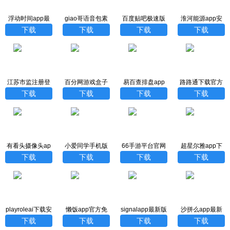
浮动时间app最
giao哥语音包素
百度贴吧极速版
淮河能源app安
新版
材下载
卓版
下载
下载
下载
下载
江苏市监注册登
百分网游戏盒子
易百查排盘app
路路通下载官方
记app下载最新
旧版本下载
下载
免费下载
下载
下载
下载
下载
版本
有看头摄像头ap
小爱同学手机版
66手游平台官网
超星尔雅app下
p下载安装
版APP下载
载官网手机版
下载
下载
下载
下载
playroleai下载安
懒饭app官方免
signalapp最新版
沙拼么app最新
装
费下载
下载
版
下载
下载
下载
下载