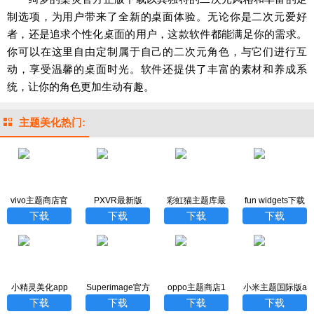
制选项，为用户带来了全新的桌面体验。无论你是二次元爱好
者，还是追求个性化桌面的用户，这款软件都能满足你的需求。
你可以在这里自由定制属于自己的二次元角色，与它们进行互
动，享受温馨的桌面时光。软件还提供了丰富的素材和养成系
统，让你的角色更加生动有趣。
主题美化热门:
vivo主题商店官
PXVR最新版
彩虹猫主题库最
fun widgets下载
方正版
新版
官方正版
下载
下载
下载
下载
小精灵美化app
Superimage官方
oppo主题商店1
小米主题国际版a
免费版
下载
0.11.0版本下载
pp
下载
下载
下载
下载