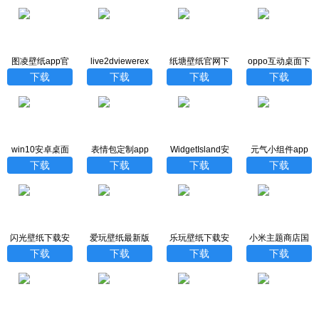
图凌壁纸app官
live2dviewerex
纸塘壁纸官网下
oppo互动桌面下
网
手机版最新版下
载版
载官网手机版
下载
下载
下载
下载
载
win10安卓桌面
表情包定制app
WidgetIsland安
元气小组件app
最新版下载
最新版
卓下载
下载
下载
下载
下载
闪光壁纸下载安
爱玩壁纸最新版
乐玩壁纸下载安
小米主题商店国
装手机版
装最新版
际版
下载
下载
下载
下载