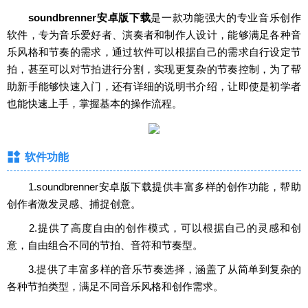
soundbrenner安卓版下载
是一款功能强大的专业音乐创作
软件，专为音乐爱好者、演奏者和制作人设计，能够满足各种音
乐风格和节奏的需求，通过软件可以根据自己的需求自行设定节
拍，甚至可以对节拍进行分割，实现更复杂的节奏控制，为了帮
助新手能够快速入门，还有详细的说明书介绍，让即使是初学者
也能快速上手，掌握基本的操作流程。
软件功能
1.soundbrenner安卓版下载提供丰富多样的创作功能，帮助
创作者激发灵感、捕捉创意。
2.提供了高度自由的创作模式，可以根据自己的灵感和创
意，自由组合不同的节拍、音符和节奏型。
3.提供了丰富多样的音乐节奏选择，涵盖了从简单到复杂的
各种节拍类型，满足不同音乐风格和创作需求。