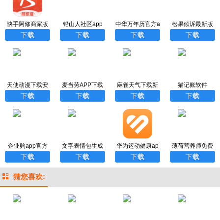
快手阿修商家版
铅山人社区app
中华万年历官方a
松果倾诉最新版
官方新版本
下载
pp下载
本
下载
下载
下载
下载
天使动漫下载安
麦当劳APP下载
麻雀天气下载新
猫记账软件
装最新版
最新版本
版
下载
下载
下载
下载
企业购app官方
文字表情包生成
华为运动健康ap
薄荷营养师免费
下载
器安卓版
p安卓正式版
下载
下载
下载
下载
下载
猜您喜欢: