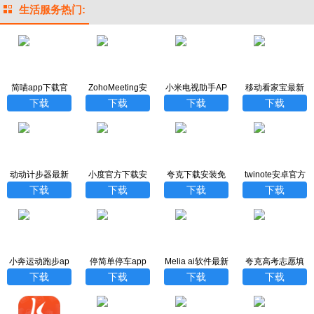
生活服务热门:
简喵app下载官
ZohoMeeting安
小米电视助手AP
移动看家宝最新
网
卓版
P最新版
版
下载
下载
下载
下载
动动计步器最新
小度官方下载安
夸克下载安装免
twinote安卓官方
版下载
装最新版
费版
版下载安装
下载
下载
下载
下载
小奔运动跑步ap
停简单停车app
Melia ai软件最新
夸克高考志愿填
p下载
下载
版
报官方正版下载
下载
下载
下载
下载