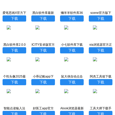
爱笔思画X官方下
黑白软件库最新
懒羊羊软件库36
scene官方版下
载
版本
5新版
载最新版本
下载
下载
下载
下载
黑白软件库2.0.0
ICITY安卓版官方
小七软件库下载
via浏览器官方正
最新版本
下载
最新版
版
下载
下载
下载
下载
个性头像2025最
小乖记账app下
鼠大侠自动点击
阿杰工具箱下载
新版
载最新版
连点器手机版
官网手机版
下载
下载
下载
下载
智能点读输入法
好医工app官方
Alook浏览器最新
工具大师下载手
下载最新版
下载
版
机版
下载
下载
下载
下载