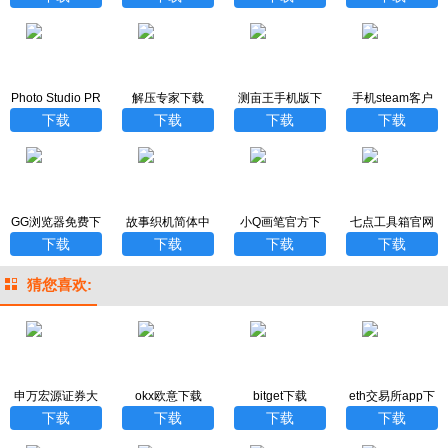
Photo Studio PR
解压专家下载
测亩王手机版下
手机steam客户
O汉化版
载免费
端下载官方
下载
下载
下载
下载
GG浏览器免费下
故事织机简体中
小Q画笔官方下
七点工具箱官网
载
文版
载
版下载安装
下载
下载
下载
下载
猜您喜欢:
申万宏源证券大
okx欧意下载
bitget下载
eth交易所app下
赢家
载
下载
下载
下载
下载