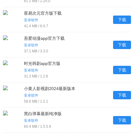
81.1 MB / 2.20.0
星易次元官方版下载
下载
安卓软件
41.4 MB / 6.0.7
吾爱动漫app官方下载
下载
安卓软件
37.1 MB / 3.3.0
时光韩剧app官方版
下载
安卓软件
31.3 MB / 1.2.6
小黄人影视剧2024最新版本
下载
安卓软件
58.6 MB / 1.2.1
黑白弹幕最新纯净版
下载
安卓软件
60.4 MB / 1.5.5.9