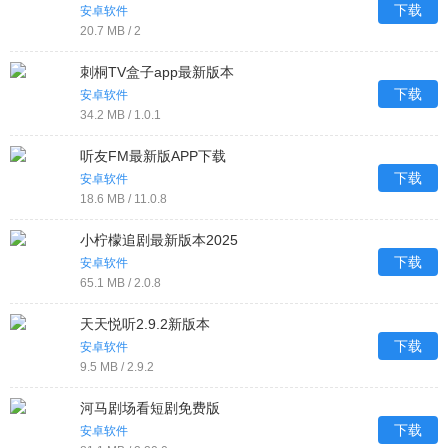
下载
安卓软件
20.7 MB / 2
刺桐TV盒子app最新版本
下载
安卓软件
34.2 MB / 1.0.1
听友FM最新版APP下载
下载
安卓软件
18.6 MB / 11.0.8
小柠檬追剧最新版本2025
下载
安卓软件
65.1 MB / 2.0.8
天天悦听2.9.2新版本
下载
安卓软件
9.5 MB / 2.9.2
河马剧场看短剧免费版
下载
安卓软件