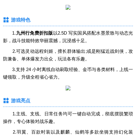
游戏特色
1.
九州行免费折扣版
以2.5D 写实国风搭配水墨景致与动态光
影，战斗技能特效华丽震撼，沉浸感十足。
2.可选灵动远程剑姬，擅长群体输出;或是刚猛近战剑侠，攻
防兼备、单体爆发力出众，玩法各有乐趣。
3.支持 24 小时离线自动刷取经验、金币与各类材料，上线一
键领取，升级全程省心省力。
游戏亮点
1.主线、支线、日常任务均可一键自动完成，彻底摆脱繁琐
操作，专心体验对战乐趣。
2.羽翼、百款时装以及麒麟、仙鹤等多款坐骑支持幻化装