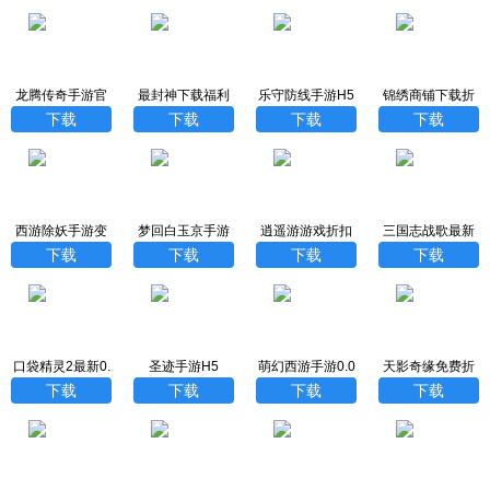
龙腾传奇手游官
最封神下载福利
乐守防线手游H5
锦绣商铺下载折
方版
版
扣版
下载
下载
下载
下载
西游除妖手游变
梦回白玉京手游
逍遥游游戏折扣
三国志战歌最新
态版
福利版
版
折扣版
下载
下载
下载
下载
口袋精灵2最新0.
圣迹手游H5
萌幻西游手游0.0
天影奇缘免费折
1折版
5折版
扣版
下载
下载
下载
下载