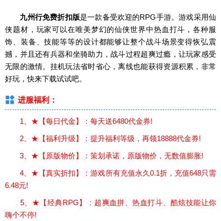
九州行免费折扣版
是一款备受欢迎的RPG手游。游戏采用仙
侠题材，玩家可以在唯美梦幻的仙侠世界中热血打斗，各种服
饰、装备、技能等等的设计都能够让整个战斗场景变得恢弘震
撼，并且还有兵器和坐骑助力，战斗过程超爽过瘾，让玩家感受
无限的激情。挂机玩法省时省心，离线也能获得资源积累，非常
好玩，快来下载试试吧。
进服福利：
1、★【每日代金】：每天送6480代金券!
2、★【福利升级】：提升福利等级，再领18888代金券!
3、★【原版物价】：策划承诺，原版物价，无数值膨胀!
4、★【真实折扣】：游戏所有充值永久0.1折，充值648只需
6.48元!
5、★【经典RPG】：超爽血拼、热血打斗、酷炫技能让你
嗨个不停!