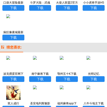
口袋大冒险最新
斗罗大陆：武魂
火柴人联盟2官方
小小虎将手游H5
福利版
觉醒打金版
手游
下载
下载
下载
下载
疯狂像素城最新
免费版
下载
猜您喜欢:
波克掼蛋官网下
南宁麻将下载
鄂州五十K下载
光明记忆
载
下载
下载
下载
下载
双人成行
圣安地列斯魅影
福州麻将app下
八牛斗地主下载