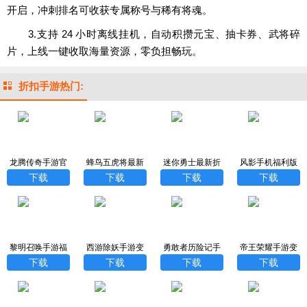
开启，冲刺排名可收获专属称号与稀有将魂。
3.支持 24 小时离线挂机，自动积攒元宝、抽卡券、武将碎
片，上线一键收取海量资源，零负担畅玩。
折扣手游热门:
龙腾传奇手游官
蜂鸟五虎将最新
迷你勇士最新折
风影手机福利版
方版
折扣版
扣版
下载
下载
下载
下载
黎明召唤手游福
西游除妖手游变
勇敢者历险记手
帝王荣耀手游变
利版
态版
游0.1折版
态版
下载
下载
下载
下载