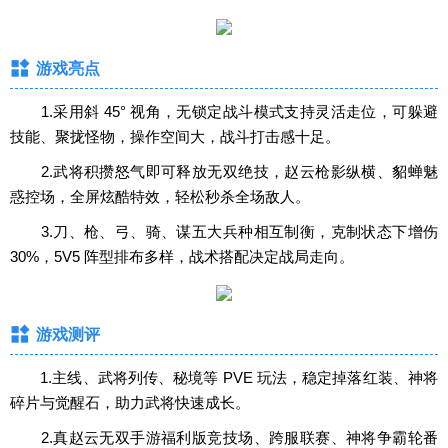
游戏亮点
1.采用斜 45° 视角，无锁定战斗模式支持灵活走位，可躲避
技能、聚拢怪物，操作空间大，战斗打击感十足。
2.武将积攒怒气即可释放无双绝技，赵云枪影纵横、貂蝉魅
惑控场，全屏炫酷特效，轻松秒杀全场敌人。
3.刀、枪、弓、骑、谋五大兵种相互制衡，克制状态下增伤
30%，5V5 阵型排布多样，战术搭配决定战局走向。
游戏测评
1.主线、武将列传、秘境等 PVE 玩法，稳定掉落红装、神将
碎片与觉醒石，助力武将快速成长。
2.真赵云无双手游福利版竞技场、跨服联赛、神将争霸轮番