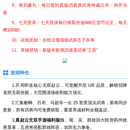
8、签到豪礼：每日签到直领25资质武将神威吕布、神罗马
超
9、七天登录：七天登录每日领取价值888元货币元宝，每天
赠100抽!
10、在线奖励：在线立领顶级武将五子良将
11、英雄登场：新版本新增25资质武将“王异”
游戏特色
1.开局即送核心无双赵云，可觉醒升至 UR 品质，解锁招牌
龙胆无双技能，大范围清场收割能力顶尖。
2.汇集貂蝉、吕布、马超等一众 25 资质顶尖武将，新将同步
更新，所有武将均可免费获取，重置养成材料全额返还。
3.
真赵云无双手游福利版
魏、蜀、吴、群雄四大阵营羁绊效
果显著，五虎将搭配群雄阵容，攻防实力兼备。