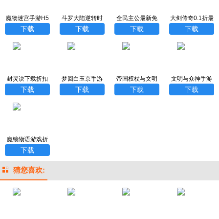
魔物迷宫手游H5
斗罗大陆逆转时
全民主公最新免
大剑传奇0.1折最
空最新折扣版
费版
新版
下载
下载
下载
下载
封灵诀下载折扣
梦回白玉京手游
帝国权杖与文明
文明与众神手游
版
福利版
手游官方版
折扣版
下载
下载
下载
下载
魔镜物语游戏折
扣版
下载
猜您喜欢: