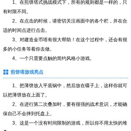
1、在煎饼塔式挑战模式下，所有的规则都是一样的，只
有时限不同。
2、在点击的时候，请密切关注画面中的各个栏，并在合
适的时间点进行点击。
3、对建造金币塔有很大帮助！在这个过程中，还会有很
多的小任务等着你去做。
4、一个只需要点触的简约风格小游戏。
煎饼塔游戏亮点
1、把薄饼放入平底锅中，然后放在碟子上，这样你就可
以把薄饼放在上面了。
2、在进行第二次叠加时，要有很强的战术意识，才能确
保自己不会摔到托盘上。
3、这是一个没有时间限制的游戏，所以你不用太快的堆