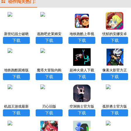
动作闯关热门:
新世纪战士破晓
逃跑吧史莱姆安
地铁跑酷上帝视
忧郁的安娜安卓
破下载正版
卓版
角版免费
汉化版
下载
下载
下载
下载
地铁跑酷困难版
魔塔大冒险内购
超神火柴人下载
像素火影官方正
版
安装最新安卓版
版
下载
下载
下载
下载
机战王游戏最新
刃心旧版
空洞骑士官方版
孤胆勇士官方版
版
最新版
下载
下载
下载
下载