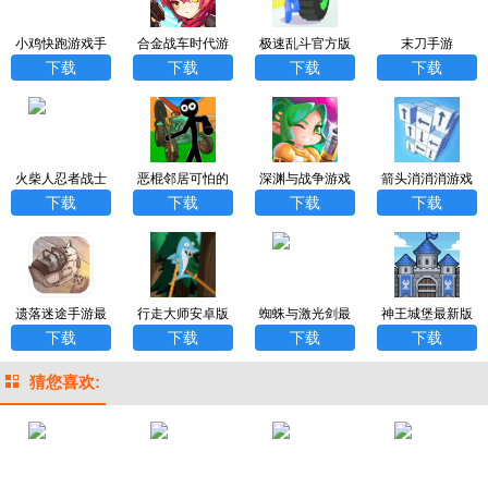
小鸡快跑游戏手
合金战车时代游
极速乱斗官方版
末刀手游
机版
戏
下载
下载
下载
下载
火柴人忍者战士
恶棍邻居可怕的
深渊与战争游戏
箭头消消消游戏
最新版
秘密
安卓版
最新版
下载
下载
下载
下载
遗落迷途手游最
行走大师安卓版
蜘蛛与激光剑最
神王城堡最新版
新版
新版
手游
下载
下载
下载
下载
猜您喜欢: