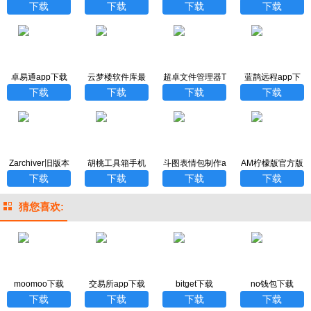
下载中文版
版
One安卓版
方版
下载
下载
下载
下载
卓易通app下载
云梦楼软件库最
超卓文件管理器T
蓝鹊远程app下
安装最新版
新版下载
V版
载最新版
下载
下载
下载
下载
Zarchiver旧版本
胡桃工具箱手机
斗图表情包制作a
AM柠檬版官方版
橙色
版
pp下载免费版
下载
下载
下载
下载
猜您喜欢:
moomoo下载
交易所app下载
bitget下载
no钱包下载
下载
下载
下载
下载