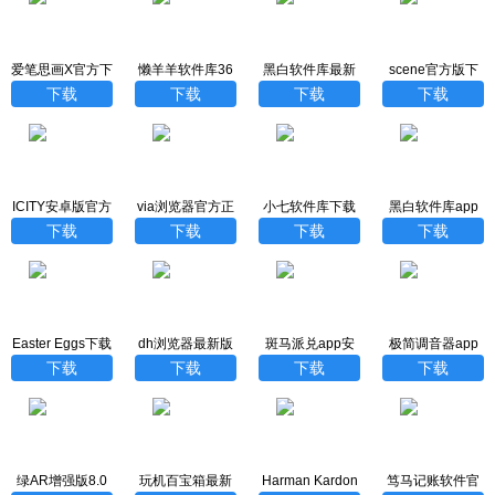
爱笔思画X官方下
懒羊羊软件库36
黑白软件库最新
scene官方版下
载
5新版
版本
载最新版本
下载
下载
下载
下载
ICITY安卓版官方
via浏览器官方正
小七软件库下载
黑白软件库app
下载
版
最新版
免费最新版下载
下载
下载
下载
下载
Easter Eggs下载
dh浏览器最新版
斑马派兑app安
极简调音器app
安装最新版
卓最新版
下载
下载
下载
下载
下载
绿AR增强版8.0
玩机百宝箱最新
Harman Kardon
笃马记账软件官