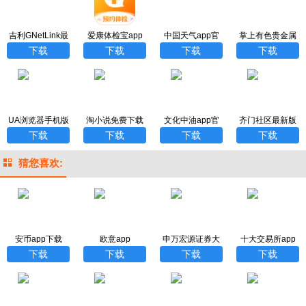
吉利GNetLink最
爱康体检宝app
中国天气app官
掌上有色贵金属
新版本
下载官网安卓版
方下载无广告
价格app
下载
下载
下载
下载
UA浏览器手机版
淘小说免费下载
文化中油app官
齐门社区最新版
下载
安装
方下载最新版
下载
下载
下载
下载
猜您喜欢:
安币app下载
欧意app
申万宏源证券大
十大交易所app
赢家
下载
下载
下载
下载
下载