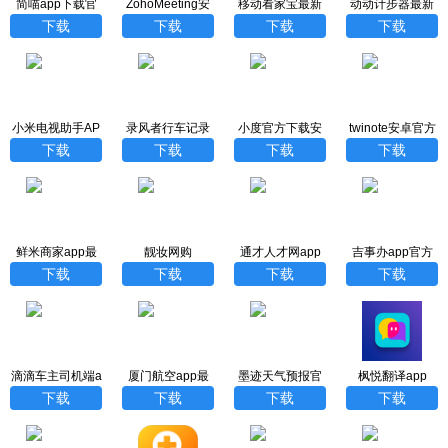
简喵app下载官
ZohoMeeting安
移动看家宝最新
动动计步器最新
网
卓版
版
版下载
下载
下载
下载
下载
小米电视助手AP
录风者行车记录
小度官方下载安
twinote安卓官方
P最新版
仪app
装最新版
版下载安装
下载
下载
下载
下载
鲜米商家app最
靓妆网购
通才人才网app
吉事办app官方
新版
下载最新版
下载最新版
下载
下载
下载
下载
滴滴车主司机端a
厦门航空app最
墨迹天气预报官
枫悦翻译app
pp下载出租车软
新版
方免费版下载
下载
下载
下载
下载
件