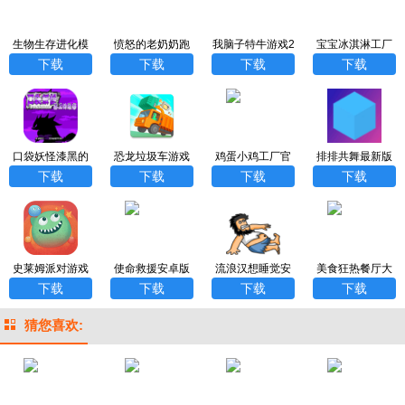
生物生存进化模
愤怒的老奶奶跑
我脑子特牛游戏2
宝宝冰淇淋工厂
拟器
酷下载安装
023最新版
宫方版
下载
下载
下载
下载
口袋妖怪漆黑的
恐龙垃圾车游戏
鸡蛋小鸡工厂官
排排共舞最新版
魅影2023最新版
官方版
方版
下载
下载
下载
下载
史莱姆派对游戏
使命救援安卓版
流浪汉想睡觉安
美食狂热餐厅大
最新版
下载中文版
卓版
亨官方版app
下载
下载
下载
下载
猜您喜欢: