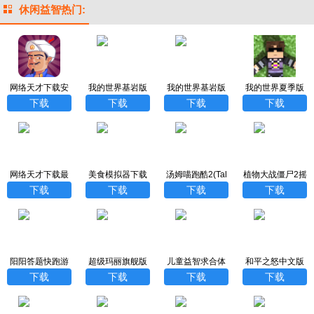
休闲益智热门:
网络天才下载安
我的世界基岩版
我的世界基岩版
我的世界夏季版
卓中文版
下载官方正版20
1.20正式版下载
中文版下载
下载
下载
下载
下载
24最新版
中文免费
网络天才下载最
美食模拟器下载
汤姆喵跑酷2(Tal
植物大战僵尸2摇
新中文版
能倒出零食正版a
king Tom Gold R
滚年代高清版
下载
下载
下载
下载
pp
un 2)
阳阳答题快跑游
超级玛丽旗舰版
儿童益智求合体
和平之怒中文版
戏
最新版游戏下载
安卓版下载官方
下载
下载
下载
下载
下载
版