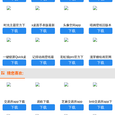
时光主题官方下
x桌面手表版最新
头像空间app
唔姆壁纸旧版本
载
版下载
下载
下载
下载
下载
一键锁屏Quick桌
记得动画壁纸最
彩虹猫pro官方下
漫芽糖绘画官网
面壁纸
新版
载最新版
版
下载
下载
下载
下载
猜您喜欢:
交易所app下载
易欧下载
芝麻交易所app
bnb交易所app下
下载
载
下载
下载
下载
下载