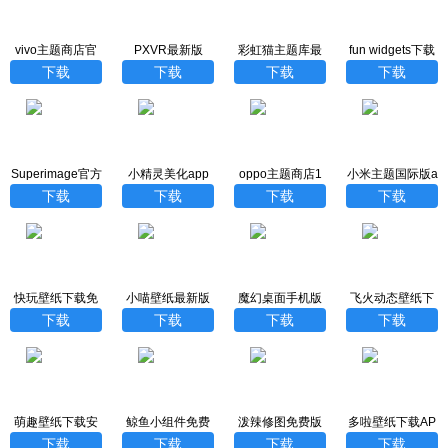
vivo主题商店官
PXVR最新版
彩虹猫主题库最
fun widgets下载
方正版
新版
官方正版
下载
下载
下载
下载
Superimage官方
小精灵美化app
oppo主题商店1
小米主题国际版a
下载
免费版
0.11.0版本下载
pp
下载
下载
下载
下载
快玩壁纸下载免
小喵壁纸最新版
魔幻桌面手机版
飞火动态壁纸下
费版安卓手机版
本下载
下载
载官网手机版
下载
下载
下载
下载
萌趣壁纸下载安
鲸鱼小组件免费
泼辣修图免费版
多啦壁纸下载AP
装最新版
版
P
下载
下载
下载
下载