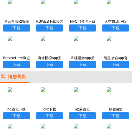
博云车联v2安卓
KSWEB下载官方
NFC门禁卡下载
天空市场TV版
版下载
安装免费手机版
下载
下载
下载
下载
BrowseHere浏览
流体模拟app安
哔哩漫游app最
阿里邮箱app官
器电视版
卓版
新版本下载
方最新版本
下载
下载
下载
下载
猜您喜欢:
no钱包下载
okx下载
欧易钱包
欧意app
下载
下载
下载
下载