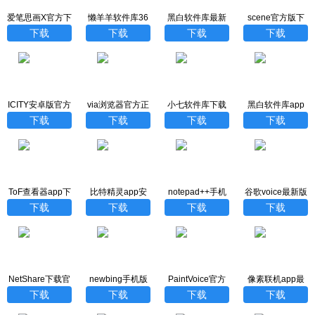
爱笔思画X官方下
懒羊羊软件库36
黑白软件库最新
scene官方版下
载
5新版
版本
载最新版本
下载
下载
下载
下载
ICITY安卓版官方
via浏览器官方正
小七软件库下载
黑白软件库app
下载
版
最新版
免费最新版下载
下载
下载
下载
下载
ToF查看器app下
比特精灵app安
notepad++手机
谷歌voice最新版
载
卓版
版
下载
下载
下载
下载
NetShare下载官
newbing手机版
PaintVoice官方
像素联机app最
方
正版
新版
下载
下载
下载
下载