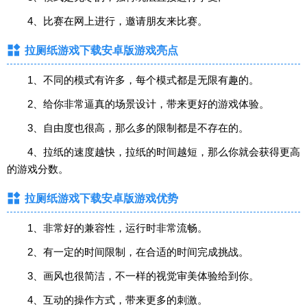
4、比赛在网上进行，邀请朋友来比赛。
拉厕纸游戏下载安卓版游戏亮点
1、不同的模式有许多，每个模式都是无限有趣的。
2、给你非常逼真的场景设计，带来更好的游戏体验。
3、自由度也很高，那么多的限制都是不存在的。
4、拉纸的速度越快，拉纸的时间越短，那么你就会获得更高
的游戏分数。
拉厕纸游戏下载安卓版游戏优势
1、非常好的兼容性，运行时非常流畅。
2、有一定的时间限制，在合适的时间完成挑战。
3、画风也很简洁，不一样的视觉审美体验给到你。
4、互动的操作方式，带来更多的刺激。