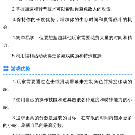
2.掌握加速和转弯技术可以帮助你避免敌人的攻击。
3.保持你的长度优势，增加你的生存时间和赢得战斗的机
会。
4.简单易学，但要想超越其他玩家需要花费大量的时间和精
力。
5.利用福利活动获得更多游戏奖励和特殊皮肤。
游戏优势
1.玩家需要通过点击或滑动屏幕来控制角色并捕捉移动的
蛇。
2.使用自己的操作技能和道具击败各种速度和特殊能力的小
蛇。
3.追求更高的分数是游戏的目标，在有限的时间内猎杀更多
的小蛇，刷新自己的最高分数。