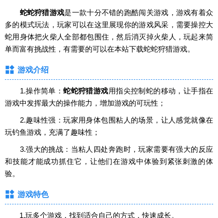
蛇蛇狩猎游戏
是一款十分不错的跑酷闯关游戏，游戏有着众
多的模式玩法，玩家可以在这里展现你的游戏风采，需要操控大
蛇用身体把火柴人全部都包围住，然后消灭掉火柴人，玩起来简
单而富有挑战性，有需要的可以在本站下载蛇蛇狩猎游戏。
游戏介绍
1.操作简单：
蛇蛇狩猎游戏
用指尖控制蛇的移动，让手指在
游戏中发挥最大的操作能力，增加游戏的可玩性；
2.趣味性强：玩家用身体包围粘人的场景，让人感觉就像在
玩钓鱼游戏，充满了趣味性；
3.强大的挑战：当粘人四处奔跑时，玩家需要有强大的反应
和技能才能成功抓住它，让他们在游戏中体验到紧张刺激的体
验。
游戏特色
1.玩多个游戏，找到适合自己的方式，快速成长。