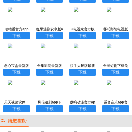
咕咕番官方app
红果漫剧安卓版a
U电视家官方版
哪吒影院电视版
pp下载
下载
下载
下载
下载
念心宝盒最新版
全集影院最新版
快手大屏版最新
全民短剧下载免
安卓版
版本
费版
下载
下载
下载
下载
天天视频软件下
风信追剧app下
嗷呜动漫官方ap
觅音音乐app官
载老版本
载免费版
p下载
方下载安装最新
下载
下载
下载
下载
版
猜您喜欢: