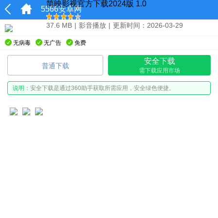
简映影视官方下载2024版 1.0
5566安卓网
37.6 MB
|
影音播放
|
更新时间：2026-03-29
无病毒
无广告
免费
安全下载
普通下载
需下载应用市场
说明：
安全下载是通过360助手获取所需应用，安全绿色便捷。