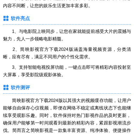
内容不间断，让您的娱乐生活更加丰富多彩。
‌软件亮点‌
1、与电影院上映同步，让您在家就能提前感受大片的震撼与
魅力，先人一步领略电影精髓。
2、简映影视官方下载2024版涵盖海量视频资源，分类清
晰，应有尽有，满足不同用户的个性化需求。
3、支持智能电视投屏功能，一键点击即可将精彩内容投射至
大屏幕，享受影院级观影体验。
‌软件测评‌
简映影视官方下载2024版以其强大的视频缓存功能，让用户
能够自由保存心仪视频，即便在网络不稳定或离线状态下也能继
续享受观影乐趣。同时，软件保持对热门影视作品的及时更新，
确保用户能够第一时间观看到最新的精彩内容，紧跟影视潮流步
伐。简而言之简映影视是一款集丰富资源、纯净体验、便捷操作